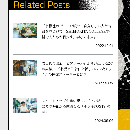
Related Posts
「多様性の街・下北沢で、自分らしい人生行
路を見つけて」SHIMOKITA COLLEGEの仕
掛け人たちが目指す、学びの未来。
2022.12.01
次世代のお酒「ビアボール」から派生した2つ
の実験。 下北沢で生まれた新しいパン＆カク
テルの開発ストーリーとは？
2022.10.17
スタートアップ企業に優しい「下北沢」──
まちの共創から成長した「ホンネPOST」の
歩み
2024.09.06