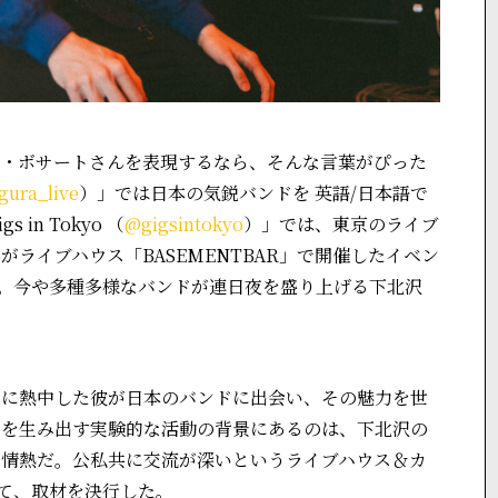
ー・ボサートさんを表現するなら、そんな言葉がぴった
ura_live
）」では日本の気鋭バンドを 英語/日本語で
in Tokyo （
@gigsintokyo
）」では、東京のライブ
ライブハウス「BASEMENTBAR」で開催したイベン
録。今や多種多様なバンドが連日夜を盛り上げる下北沢
作に熱中した彼が日本のバンドに出会い、その魅力を世
りを生み出す実験的な活動の背景にあるのは、下北沢の
う情熱だ。公私共に交流が深いというライブハウス＆カ
io」にて、取材を決行した。