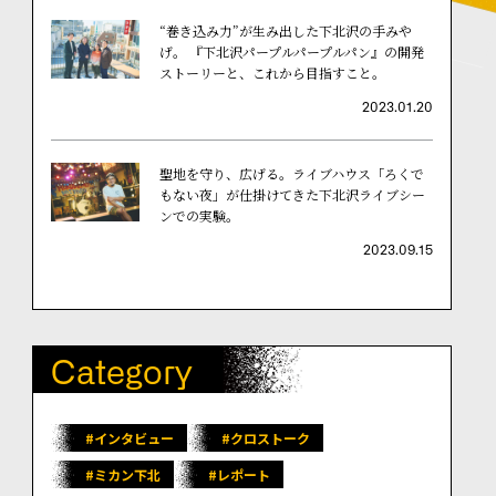
“巻き込み力”が生み出した下北沢の手みや
げ。 『下北沢パープルパープルパン』の開発
ストーリーと、これから目指すこと。
2023.01.20
聖地を守り、広げる。ライブハウス「ろくで
もない夜」が仕掛けてきた下北沢ライブシー
ンでの実験。
2023.09.15
Category
#インタビュー
#クロストーク
#ミカン下北
#レポート