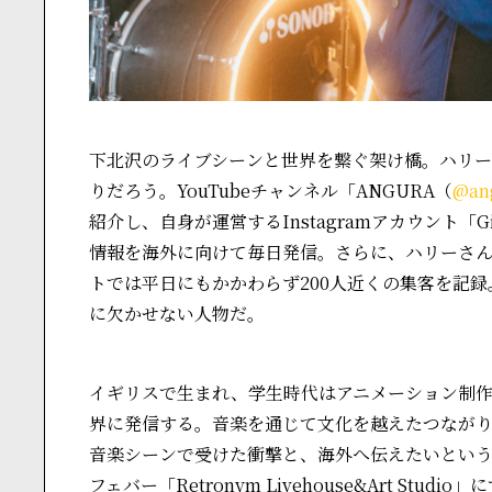
下北沢のライブシーンと世界を繋ぐ架け橋。ハリ
りだろう。YouTubeチャンネル「ANGURA（
@ang
紹介し、自身が運営するInstagramアカウント「Gigs 
情報を海外に向けて毎日発信。さらに、ハリーさんが
トでは平日にもかかわらず200人近くの集客を記
に欠かせない人物だ。
イギリスで生まれ、学生時代はアニメーション制
界に発信する。音楽を通じて文化を越えたつなが
音楽シーンで受けた衝撃と、海外へ伝えたいとい
フェバー「Retronym Livehouse&Art Stud