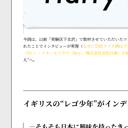
今回は、以前「実験区下北沢」で取材させていただいたツネ
れたことでインタビューが実現（
なぜにTHEラブ人間は
（Vo.）・ツネ・モリサワ（Key.／株式会社近松代表）
人”へ。
イギリスの“レゴ少年”がイン
―そもそも日本に興味を持ったき