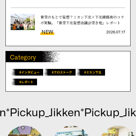
青空のもとで妄想？ミカン下北×下北線路街のコラ
ボ実験。「青空下北妄想会議＠空き地」レポート
NEW
2026.07.17
Category
#インタビュー
#クロストーク
#ミカン下北
#レポート
*Pickup_
Jikken*Pickup_
Jik