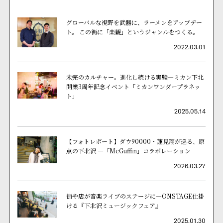
グローバルな視野を武器に、ラーメンをアップデー
ト。 この街に「楽観」というジャンルをつくる。
2022.03.01
未完のカルチャー。進化し続ける実験—ミカン下北
開業3周年記念イベント「ミカンワンダープラネッ
ト」
2025.05.14
【フォトレポート】ダウ90000・蓮見翔が巡る、原
点の下北沢 ―「McGuffin」コラボレーション
2026.03.27
街や店が音楽ライブのステージに—ONSTAGE仕掛
ける『下北沢ミュージックフェア』
2025.01.30