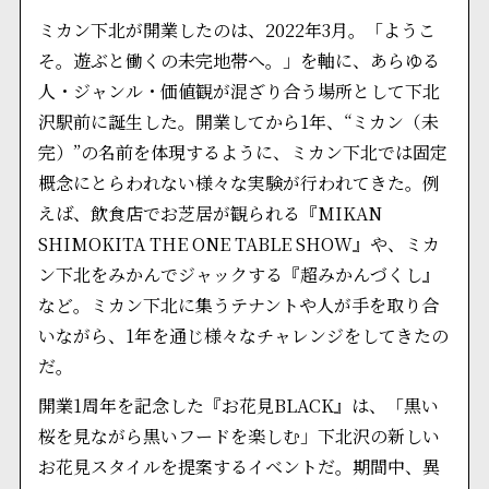
ミカン下北が開業したのは、2022年3月。「ようこ
そ。遊ぶと働くの未完地帯へ。」を軸に、あらゆる
人・ジャンル・価値観が混ざり合う場所として下北
沢駅前に誕生した。開業してから1年、“ミカン（未
完）”の名前を体現するように、ミカン下北では固定
概念にとらわれない様々な実験が行われてきた。例
えば、飲食店でお芝居が観られる『MIKAN
SHIMOKITA THE ONE TABLE SHOW』や、ミカ
ン下北をみかんでジャックする『超みかんづくし』
など。ミカン下北に集うテナントや人が手を取り合
いながら、1年を通じ様々なチャレンジをしてきたの
だ。
開業1周年を記念した『お花見BLACK』は、「黒い
桜を見ながら黒いフードを楽しむ」下北沢の新しい
お花見スタイルを提案するイベントだ。期間中、異